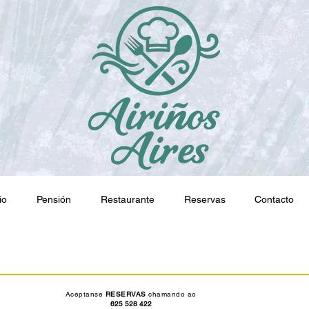
io
Pensión
Restaurante
Reservas
Contacto
Acéptanse
RESERVAS
chamando ao
625 528 422