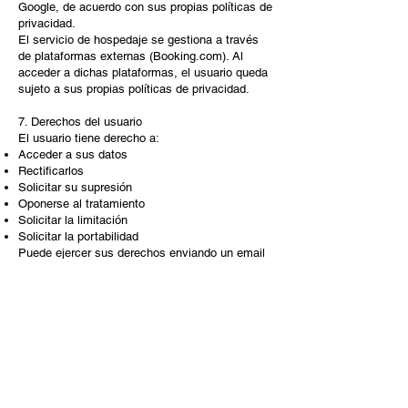
Google, de acuerdo con sus propias políticas de
privacidad.
El servicio de hospedaje se gestiona a través
de plataformas externas (Booking.com). Al
acceder a dichas plataformas, el usuario queda
sujeto a sus propias políticas de privacidad.
7. Derechos del usuario
El usuario tiene derecho a:
Acceder a sus datos
Rectificarlos
Solicitar su supresión
Oponerse al tratamiento
Solicitar la limitación
Solicitar la portabilidad
Puede ejercer sus derechos enviando un email
a
airescompostela@gmail.com
, indicando el
derecho que desea ejercer.
Asimismo, puede presentar una reclamación
ante la Agencia Española de Protección de
Datos (
www.aepd.es
).
8. Datos de menores
Los datos facilitados deberán corresponder a
personas mayores de 14 años. En el caso de